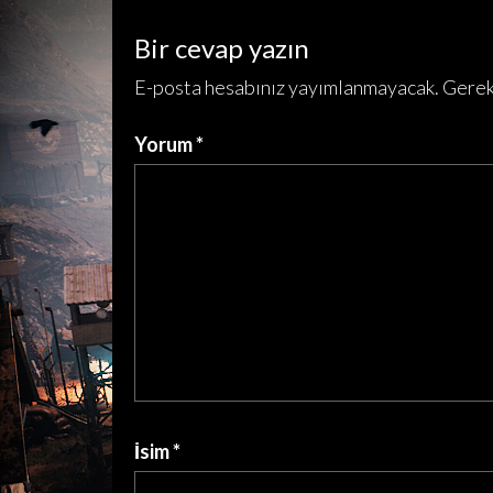
Bir cevap yazın
E-posta hesabınız yayımlanmayacak.
Gerek
Yorum
*
İsim
*